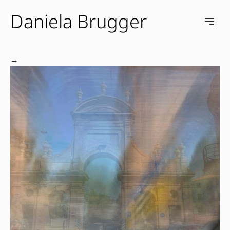
Daniela Brugger
e menu
Open m