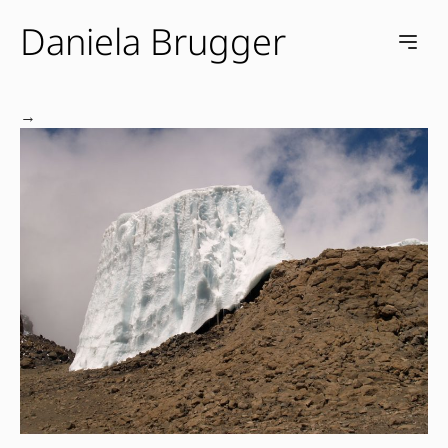
Daniela Brugger
e menu
Open m