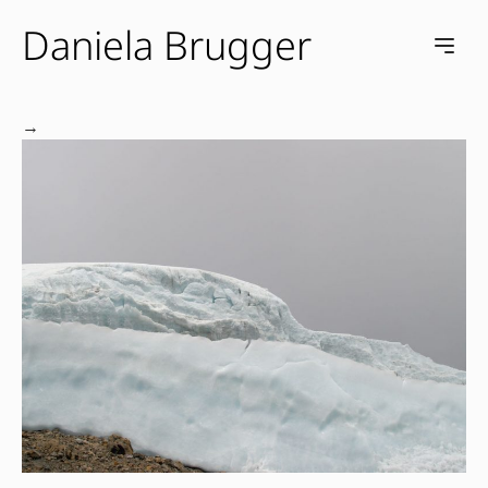
Daniela Brugger
e menu
Open m