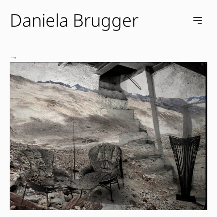
Daniela Brugger
e menu
Open m