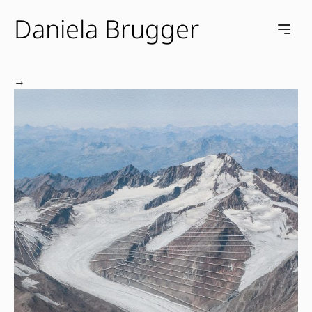
Daniela Brugger
e menu
Open m