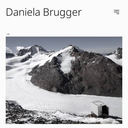
Daniela Brugger
e menu
Open m