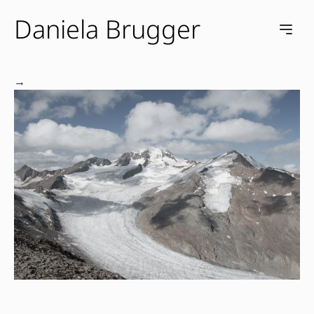
Daniela Brugger
e menu
Open m